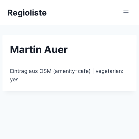
Zum
Regioliste
Inhalt
springen
Martin Auer
Eintrag aus OSM (amenity=cafe) | vegetarian:
yes