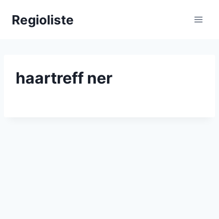
Zum
Regioliste
Inhalt
springen
haartreff ner