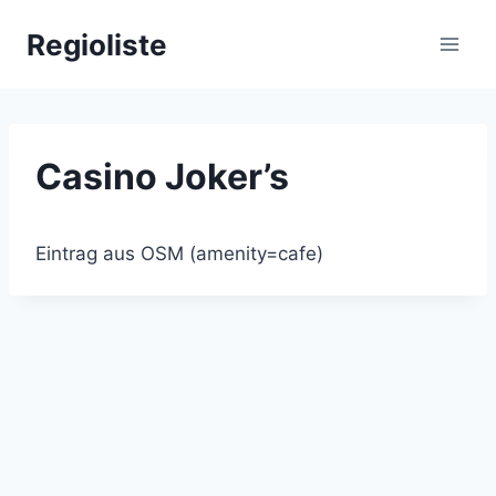
Zum
Regioliste
Inhalt
springen
Casino Joker’s
Eintrag aus OSM (amenity=cafe)